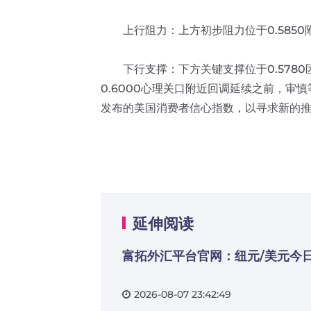
上行阻力：上方初步阻力位于0.5850附
下行支撑：下方关键支撑位于0.5780区
0.6000心理关口附近回调延续之前，
发布的美国消费者信心指数，以寻求新的
延伸阅读
富拓外汇平台官网：纽元/美元今日
2026-08-07 23:42:49