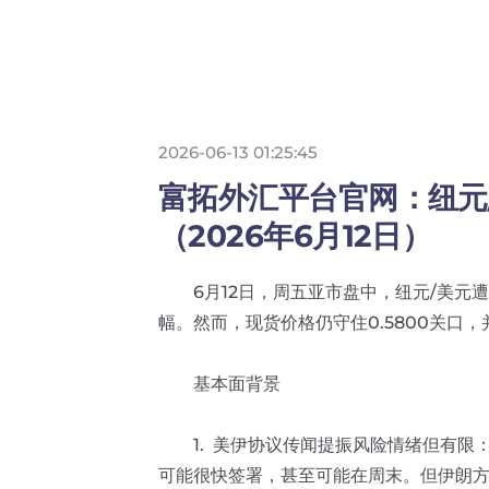
2026-06-13 01:25:45
富拓外汇平台官网：纽元
（2026年6月12日）
6月12日，周五亚市盘中，纽元/美元
幅。然而，现货价格仍守住0.5800关口
基本面背景
1. 美伊协议传闻提振风险情绪但有限
可能很快签署，甚至可能在周末。但伊朗